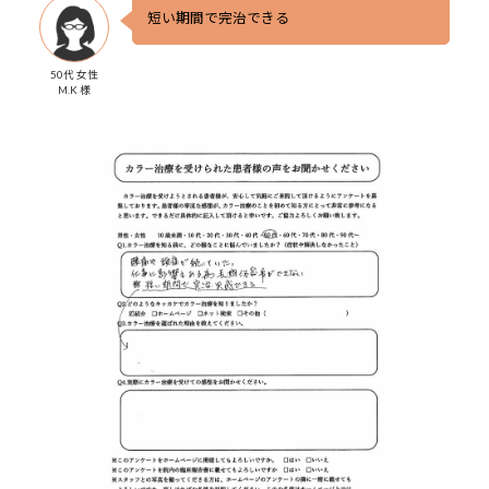
短い期間で完治できる
50代 女性
M.K 様