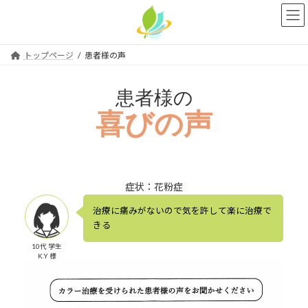
コ
ナ
ン
ビ
テ
ゲ
ン
ー
トップページ
患者様の声
ツ
シ
へ
ョ
ス
ン
患者様の
キ
に
喜びの声
ッ
移
プ
動
症状：花粉症
治療に痛みがないので気を許して楽に治療で
きる
10代 学生
K.Y 様